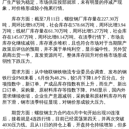
厂生产较为稳定，市场供应按部就班，未有明显的停减产现
象，对价格形成较小拖累行情。
库存方面：截至7月11日，螺纹钢厂库存量在227.30万
吨，周环比增9.8万吨，社会库存在578.66万吨，周环比增3.94
万吨；线材厂库存量在61.70万吨，周环比增5.27万吨，社会库
存在145.07万吨，周环比增8.14万吨。在淡季行情下，市场去
库存化继续减弱，库存逐步堆积，且也符合市场对于当期限产
政策后评估的预期，并不属于单纯利空，显示偏中性。另外贸
易商出货一半，直发资源尚可。整体库存回升对价格市场形成
弱性下跌压力。
需求方面：从中物联钢铁物流专业委员会调查、发布的钢
铁行业PMI来看，6月份为48.2%，较5月下降1.8个百分点。分
项指数中，新订单、产成品库存指数有所上升，而生产、新出
口订单、采购量、原材料库存等指数下降。PMI显示，国内外
需求继续收缩，企业生产意愿减弱，采购量和原材料库存均有
所下滑，钢市淡季特征显现，对钢价形成较大压力。
期货方面：螺纹钢主力合约在6月中旬开始出现10连涨
后，接着就是4连跌行情，目前已经震荡第四天，并再次突破
4030压力线。且从11日的持仓上看，开盘持仓持续增加，但多