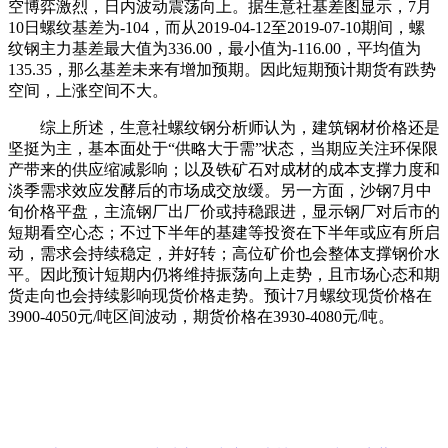
空博弈激烈，日内波动震荡向上。据生意社基差图显示，7月
10日螺纹基差为-104，而从2019-04-12至2019-07-10期间，螺
纹钢主力基差最大值为336.00，最小值为-116.00，平均值为
135.35，那么基差未来有增加预期。因此短期预计期货有跌势
空间，上涨空间不大。
综上所述，生意社螺纹钢分析师认为，建筑钢材价格还是
坚挺为主，基本面处于“供略大于需”状态，当期应关注环保限
产带来的供应缩减影响；以及铁矿石对成材的成本支撑力度和
淡季需求效应发酵后的市场成交放缓。另一方面，沙钢7月中
旬价格平盘，主流钢厂出厂价或持稳跟进，显示钢厂对后市的
短期看空心态；不过下半年的基建等投资在下半年或应有所启
动，需求会持续稳定，并好转；高位矿价也会整体支撑钢价水
平。因此预计短期内仍将维持振荡向上走势，且市场心态和期
货走向也会持续影响现货价格走势。预计7月螺纹现货价格在
3900-4050元/吨区间波动，期货价格在3930-4080元/吨。