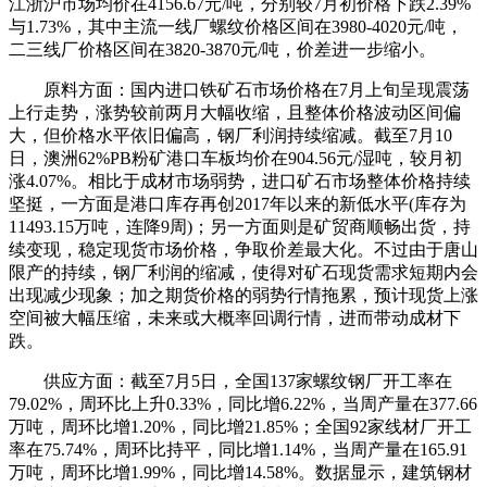
江浙沪市场均价在4156.67元/吨，分别较7月初价格下跌2.39%
与1.73%，其中主流一线厂螺纹价格区间在3980-4020元/吨，
二三线厂价格区间在3820-3870元/吨，价差进一步缩小。
原料方面：国内进口铁矿石市场价格在7月上旬呈现震荡
上行走势，涨势较前两月大幅收缩，且整体价格波动区间偏
大，但价格水平依旧偏高，钢厂利润持续缩减。截至7月10
日，澳洲62%PB粉矿港口车板均价在904.56元/湿吨，较月初
涨4.07%。相比于成材市场弱势，进口矿石市场整体价格持续
坚挺，一方面是港口库存再创2017年以来的新低水平(库存为
11493.15万吨，连降9周)；另一方面则是矿贸商顺畅出货，持
续变现，稳定现货市场价格，争取价差最大化。不过由于唐山
限产的持续，钢厂利润的缩减，使得对矿石现货需求短期内会
出现减少现象；加之期货价格的弱势行情拖累，预计现货上涨
空间被大幅压缩，未来或大概率回调行情，进而带动成材下
跌。
供应方面：截至7月5日，全国137家螺纹钢厂开工率在
79.02%，周环比上升0.33%，同比增6.22%，当周产量在377.66
万吨，周环比增1.20%，同比增21.85%；全国92家线材厂开工
率在75.74%，周环比持平，同比增1.14%，当周产量在165.91
万吨，周环比增1.99%，同比增14.58%。数据显示，建筑钢材