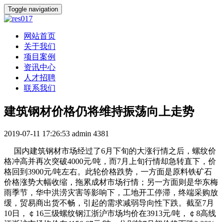
Toggle navigation
网站首页
关于我们
项目案例
资讯中心
人才招聘
联系我们
建筑钢材价格仍将维持振荡向上走势
2019-07-11 17:26:53
admin
4381
国内建筑钢材市场经过了6月下旬的大涨行情之后，螺纹价
格冲高并再次突破4000元/吨，而7月上旬行情却急转直下，价
格回到3900元/吨左右。此轮价格跌势，一方面是原料铁矿石
价格涨势大幅收缩，拖累成材市场行情；另一方面则是华东梅
雨季节，华中洪涝灾害等影响下，工地开工停滞，终端采购放
缓，贸易商出货不畅，引起的需求减弱导向性下跌。截至7月
10日，￠16三级螺纹钢江浙沪市场均价在3913元/吨，￠8高线