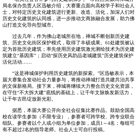
局名保办负责人区迅敏介绍，大赛重点面向高校学子和社会人
士，对特定历史文化建筑进行更新、改造、活化，加深人们对
历史文化建筑的认同感，进一步推动文商旅融合发展，助力佛
山打造文化导向型城市。
过去几年，作为佛山老城所在地，禅城不断创新历史建
筑、历史文化街区保护模式，取得了丰硕成果。61处建筑被认
定为首批历史建筑；率先使用历史建筑激光测绘技术为历史建
筑建立“基因库”；启动“探历史风韵品老城建筑”历史建筑保护
活化活动……
“这是禅城保护利用历史建筑的新探索。”区迅敏表示，本
届大赛集合发动社会力量参与，将推动禅城打造共建共治共享
的文保新格局。接下来，禅城将继续大力整合历史文化资源，
在守住“不大拆大建”底线的基础上，让千年文脉焕发新活力，
让千年古邑绽放新光彩。
据悉，本届大赛公开向全社会征集比赛作品。鼓励全国高
校在读学生参加（不限专业），参赛者可跨学校、跨专业联合
组队。参赛者以个人或小组为单位参加，成员1～4名；每组可
有不超过2名的指导老师。社会人士可自行投稿。