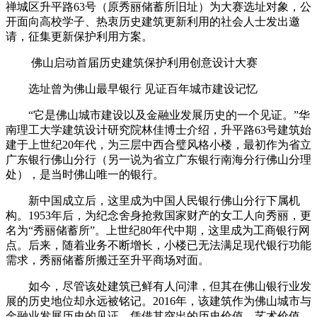
禅城区升平路63号（原秀丽储蓄所旧址）为大赛选址对象，公
开面向高校学子、热衷历史建筑更新利用的社会人士发出邀
请，征集更新保护利用方案。
佛山启动首届历史建筑保护利用创意设计大赛
选址曾为佛山最早银行 见证百年城市建设记忆
“它是佛山城市建设以及金融业发展历史的一个见证。”华
南理工大学建筑设计研究院林佳博士介绍，升平路63号建筑始
建于上世纪20年代，为三层中西合璧风格小楼，最初作为省立
广东银行佛山分行（另一说为省立广东银行南海分行佛山分理
处），是当时佛山唯一的银行。
新中国成立后，这里成为中国人民银行佛山分行下属机
构。1953年后，为纪念舍身抢救国家财产的女工人向秀丽，更
名为“秀丽储蓄所”。上世纪80年代中期，这里成为工商银行网
点。后来，随着业务不断增长，小楼已无法满足现代银行功能
需求，秀丽储蓄所搬迁至升平商场对面。
如今，尽管该处建筑已鲜有人问津，但其在佛山银行业发
展的历史地位却永远被铭记。2016年，该建筑作为佛山城市与
金融业发展历史的见证，凭借其突出的历史价值、艺术价值、