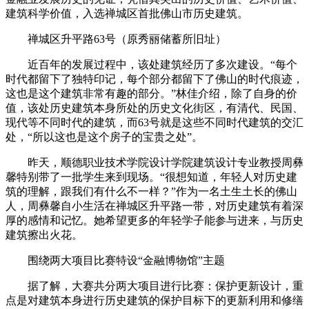
建筑科学价值，入选禅城区首批佛山市历史建筑。
禅城区升平路63号（原秀丽储蓄所旧址）
近百年的发展过程中，该处建筑经历了多次建设。“每个
时代都留下了独特印记，每个部分都留下了佛山的时代痕迹，
这也是这个建筑非常有趣的部分。”林佳介绍，除了自身的价
值，该处历史建筑本身所处的历史文化街区，有清代、民国、
现代等不同时代的建筑，而63号就是这些不同时代建筑的交汇
处，“所以这也是这个房子的宝贵之处”。
昨天，顺德职业技术学院设计学院建筑设计专业教授周彝
馨特别带了一批学生来到现场。“很想知道，年轻人对历史建
筑的理解，跟我们有什么不一样？”作为一名土生土长的佛山
人，周彝馨自小生活在禅城区升平路一带，对历史建筑有着深
厚的感情和记忆。她希望更多的年轻学子能参与进来，与历史
建筑擦出火花。
围绕两大项目比赛特设“金融博物馆”主题
据了解，大赛共分两大项目进行比赛：保护更新设计，重
点是对建筑本身进行历史建筑的保护目标下的更新利用和修缮